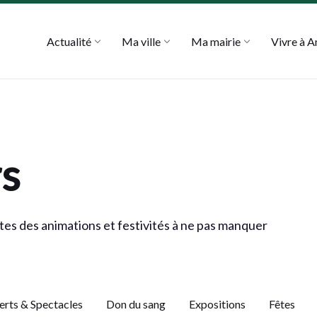
Actualité
Ma ville
Ma mairie
Vivre à 
rs
es des animations et festivités à ne pas manquer
rts & Spectacles
Don du sang
Expositions
Fêtes