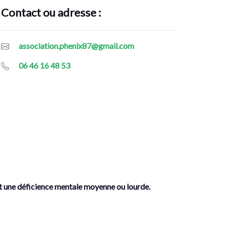
Contact ou adresse :
association.phenix87@gmail.com
06 46 16 48 53
t une déficience mentale moyenne ou lourde.