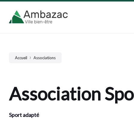
Skip
Skip
Skip
to
to
to
content
main
footer
navigation
Accueil
Associations
Association Spo
Sport adapté