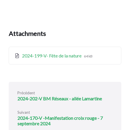
Attachments
File
File
2024-199-V- Fête de la nature
64 kB
extension:
size:
pdf
Précédent
2024-202-V BM Réseaux - allée Lamartine
Suivant
2024-170-V -Manifestation croix rouge - 7
septembre 2024