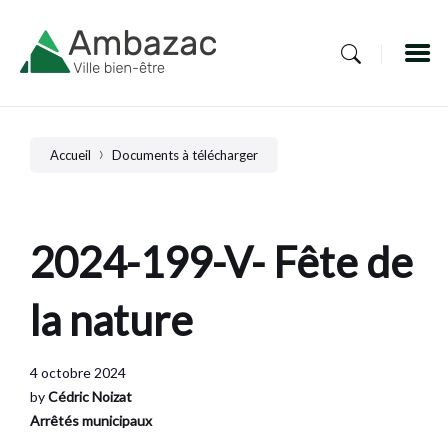
Skip
Skip
Skip
to
to
to
content
main
footer
navigation
Accueil
Documents à télécharger
2024-199-V- Fête de
la nature
4 octobre 2024
by
Cédric Noizat
Arrêtés municipaux