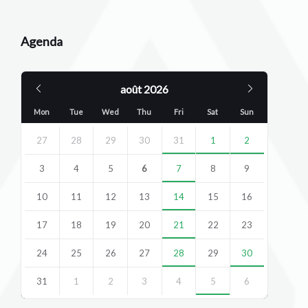
Agenda
Previous
Next
août
2026
Month
Month
Mon
Tue
Wed
Thu
Fri
Sat
Sun
Skip
calendar
27
28
29
30
31
1
2
days
3
4
5
6
7
8
9
10
11
12
13
14
15
16
17
18
19
20
21
22
23
24
25
26
27
28
29
30
31
1
2
3
4
5
6
Back