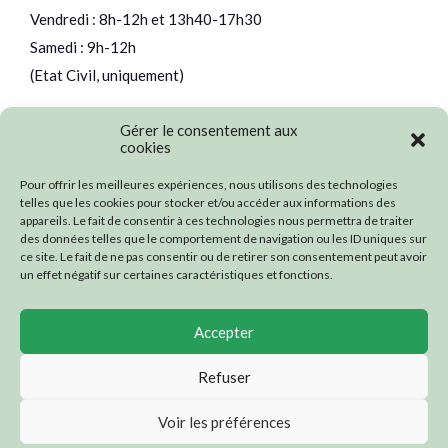
Vendredi : 8h-12h et 13h40-17h30
Samedi : 9h-12h
(Etat Civil, uniquement)
Gérer le consentement aux
cookies
Nos partenaires
Pour offrir les meilleures expériences, nous utilisons des technologies
telles que les cookies pour stocker et/ou accéder aux informations des
appareils. Le fait de consentir à ces technologies nous permettra de traiter
des données telles que le comportement de navigation ou les ID uniques sur
ce site. Le fait de ne pas consentir ou de retirer son consentement peut avoir
un effet négatif sur certaines caractéristiques et fonctions.
Accepter
Refuser
Voir les préférences
© 2026 Mairie d'Ambazac -
Mentions légales
-
Politique de