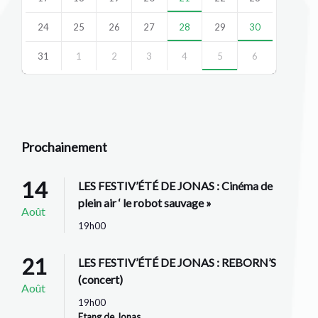
24
25
26
27
28
29
30
31
1
2
3
4
5
6
Back
to
calendar
days
Prochainement
14
LES FESTIV’ÉTÉ DE JONAS : Cinéma de
plein air ‘ le robot sauvage »
Août
19h00
21
LES FESTIV’ÉTÉ DE JONAS : REBORN’S
(concert)
Août
19h00
Etang de Jonas