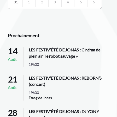
31
1
2
3
4
5
6
Back
to
calendar
days
Prochainement
14
LES FESTIV’ÉTÉ DE JONAS : Cinéma de
plein air ‘ le robot sauvage »
Août
19h00
21
LES FESTIV’ÉTÉ DE JONAS : REBORN’S
(concert)
Août
19h00
Etang de Jonas
28
LES FESTIV’ÉTÉ DE JONAS : DJ YONY