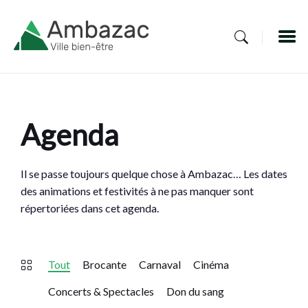
Skip
Skip
Skip
to
to
to
content
main
footer
navigation
Agenda
Il se passe toujours quelque chose à Ambazac… Les dates
des animations et festivités à ne pas manquer sont
répertoriées dans cet agenda.
Tout
Brocante
Carnaval
Cinéma
Concerts & Spectacles
Don du sang